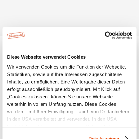
Weingut Wolfgang Müllner
Neusiedler Straße 42
3134 Nußdorf ob der Traisen
Diese Webseite verwendet Cookies
Infrastruktur
Wir verwenden Cookies um die Funktion der Webseite,
Statistiken, sowie auf Ihre Interessen zugeschnittene
Inhalte, zu ermöglichen. Eine Weitergabe dieser Daten
erfolgt ausschließlich pseudonymisiert. Mit Klick auf
„Cookies zulassen“ können Sie unsere Webseite
weiterhin in vollem Umfang nutzen. Diese Cookies
werden – mit Ihrer Einwilligung – auch von Drittanbietern
in den USA verarbeitet und verwendet. In den USA
besteht derzeit kein angemessenes Datenschutzniveau,
Weingut Wolfgang Müllner
und es ist nicht ausgeschlossen, dass staatliche
Details zeigen