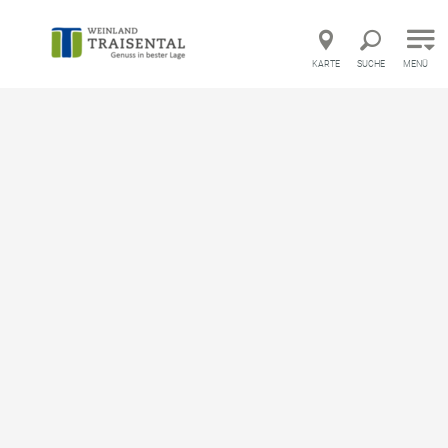
Direkt zur Hauptnavigation
Direkt zur Volltextsuche
Direkt zum Inhalt
KARTE
SUCHE
MENÜ
Startseite
Weingut Wolfgang Müllner
Weingut Wolfgang Müllner
Gastronomie