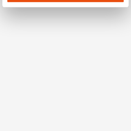
Adresse (in gekürzter Form, sodass keine eindeutige
Zuordnung möglich ist) sowie technische Informationen
wie Browser, Internetanbieter, Endgerät und
Bildschirmauflösung an Google bzw. Meta weiter. Weitere
Details betreffend Cookies und einer möglichen späteren
Deaktivierung finden Sie in
unserer
Datenschutzerklärung
.
Impressions