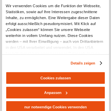
Wir verwenden Cookies um die Funktion der Webseite,
Statistiken, sowie auf Ihre Interessen zugeschnittene
Inhalte, zu ermöglichen. Eine Weitergabe dieser Daten
Traisen Valley wine companions
erfolgt ausschließlich pseudonymisiert. Mit Klick auf
„Cookies zulassen“ können Sie unsere Webseite
weiterhin in vollem Umfang nutzen. Diese Cookies
werden – mit Ihrer Einwilligung – auch von Drittanbietern
in den USA verarbeitet und verwendet. In den USA
besteht derzeit kein angemessenes Datenschutzniveau,
und es ist nicht ausgeschlossen, dass staatliche
Details zeigen
Sicherheitsbehörden entsprechende Anordnungen
gegenüber den Drittanbietern (Google und Meta
Platforms, Inc.) treffen, um Zugriff zu Daten zu Kontroll-
Cookies zulassen
und Überwachungszwecken zu erhalten. Dagegen gibt es
keine wirksamen Rechtsbehelfe und
Cycling routes
Anpassen
Rechtsschutzmöglichkeiten. Zudem werden von den
USA keine geeigneten Garantien für den Schutz
personenbezogener Daten gewährt. Wir leiten nur Ihre IP-
nur notwendige Cookies verwenden