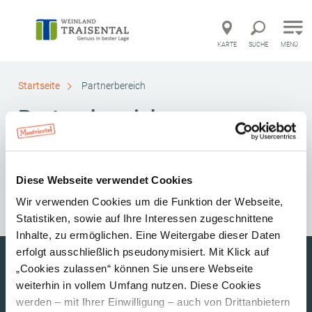
Direkt zur Hauptnavigation
Direkt zur Volltextsuche
Direkt zum Inhalt
KARTE
SUCHE
MENÜ
Startseite
Partnerbereich
Partnerbereich
merken
Diese Webseite verwendet Cookies
Wir verwenden Cookies um die Funktion der Webseite,
Statistiken, sowie auf Ihre Interessen zugeschnittene
Inhalte, zu ermöglichen. Eine Weitergabe dieser Daten
erfolgt ausschließlich pseudonymisiert. Mit Klick auf
Urlaubsservice
„Cookies zulassen“ können Sie unsere Webseite
Haben Sie Fragen?
weiterhin in vollem Umfang nutzen. Diese Cookies
Wir helfen Ihnen gerne weiter.
werden – mit Ihrer Einwilligung – auch von Drittanbietern