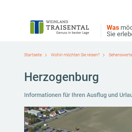
Direkt zur Hauptnavigation
Direkt zur Volltextsuche
Direkt zum Inhalt
Was
möc
Sie erle
Startseite
Wohin möchten Sie reisen?
Sehenswerte
Herzogenburg
Informationen für Ihren Ausflug und Url