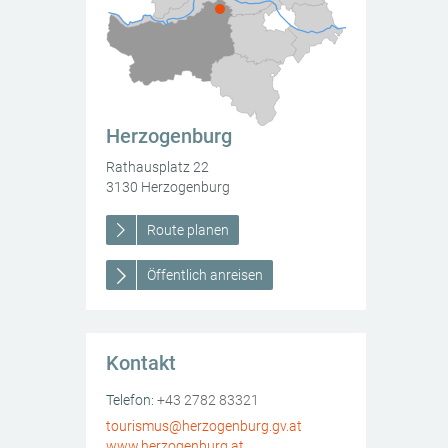
Herzogenburg
Rathausplatz 22
3130
Herzogenburg
Route planen
Öffentlich anreisen
ift Herzogenburg
Kontakt
Herzogenburg
Rathausplatz 22
3130
AT
Herzogenburg
Telefon:
+43 2782 83321
tourismus@herzogenburg.gv.at
www.herzogenburg.at