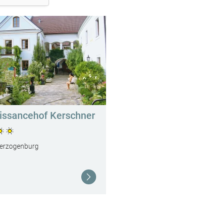
issancehof Kerschner
erzogenburg
Weiterlesen