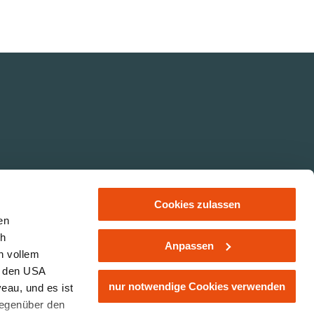
Cookies zulassen
en
ch
Anpassen
n vollem
ER 14-20
Links
Impressum
Datenschutz
Partnerbereich
n den USA
nur notwendige Cookies verwenden
eau, und es ist
gegenüber den