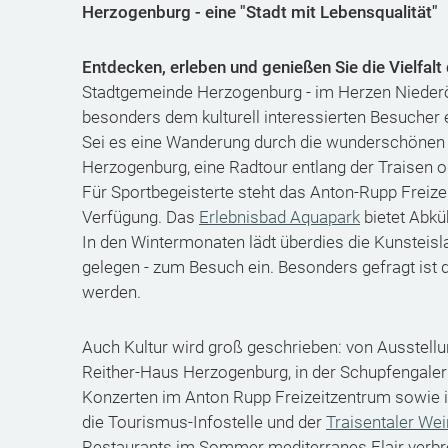
Herzogenburg - eine "Stadt mit Lebensqualität"
Entdecken, erleben und genießen Sie die Vielfalt
Stadtgemeinde Herzogenburg - im Herzen Niederö
besonders dem kulturell interessierten Besucher 
Sei es eine Wanderung durch die wunderschönen 
Herzogenburg, eine Radtour entlang der Traisen o
Für Sportbegeisterte steht das Anton-Rupp Freiz
Verfügung. Das
Erlebnisbad Aquapark
bietet Abkü
In den Wintermonaten lädt überdies die Kunsteisl
gelegen - zum Besuch ein. Besonders gefragt ist 
werden.
Auch Kultur wird groß geschrieben: von Ausstell
Reither-Haus Herzogenburg, in der Schupfengaler
Konzerten im Anton Rupp Freizeitzentrum sowie in
die Tourismus-Infostelle und der
Traisentaler We
Restaurants im Sommer mediterranes Flair verbre