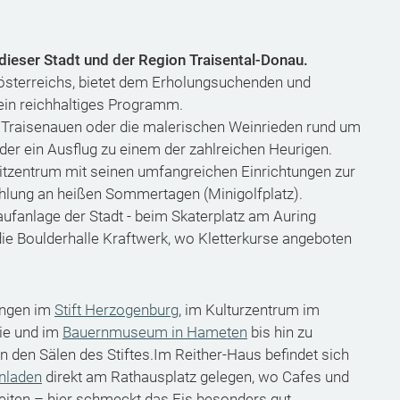
 dieser Stadt und der Region Traisental-Donau.
sterreichs, bietet dem Erholungsuchenden und
ein reichhaltiges Programm.
Traisenauen oder die malerischen Weinrieden rund um
der ein Ausflug zu einem der zahlreichen Heurigen.
eitzentrum mit seinen umfangreichen Einrichtungen zur
hlung an heißen Sommertagen (Minigolfplatz).
aufanlage der Stadt - beim Skaterplatz am Auring
die Boulderhalle Kraftwerk, wo Kletterkurse angeboten
ungen im
Stift Herzogenburg
, im Kulturzentrum im
ie und im
Bauernmuseum in Hameten
bis hin zu
 den Sälen des Stiftes.Im Reither-Haus befindet sich
inladen
direkt am Rathausplatz gelegen, wo Cafes und
iten – hier schmeckt das Eis besonders gut.