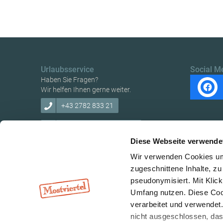
Urlaubsservice
Social M
Haben Sie Fragen?
Wir helfen Ihnen gerne weiter.
+43 2782 833 21
tourismus@traisental.at
Diese Webseite verwende
Wir verwenden Cookies um 
zugeschnittene Inhalte, zu
pseudonymisiert. Mit Klic
Umfang nutzen. Diese Cook
verarbeitet und verwendet
nicht ausgeschlossen, da