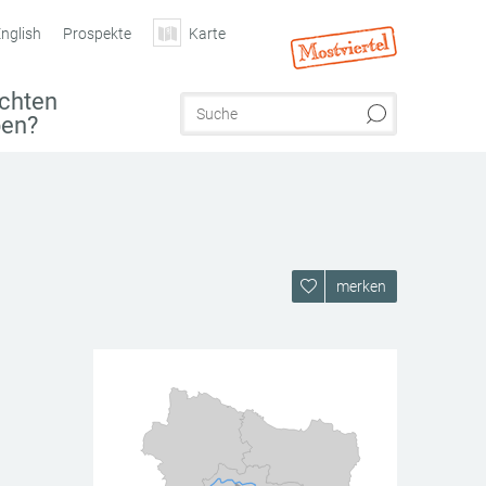
nglish
Prospekte
Karte
chten
ben?
merken