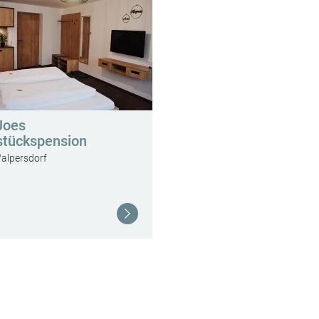
Joes
stückspension
alpersdorf
Weiterlesen