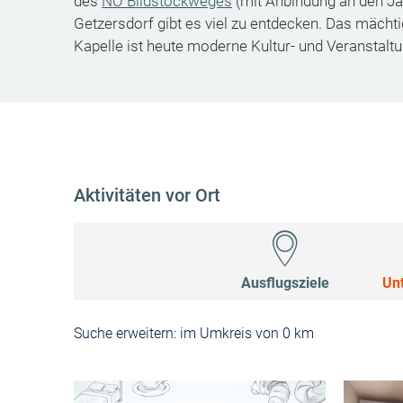
des
NÖ Bildstockweges
(mit Anbindung an den J
Getzersdorf gibt es viel zu entdecken. Das mächt
Kapelle ist heute moderne Kultur- und Veranstaltu
Aktivitäten vor Ort
Ausflugsziele
Un
Suche erweitern:
im Umkreis von 0 km