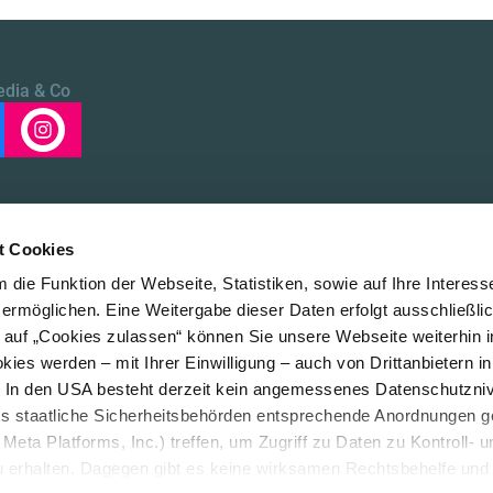
edia & Co
t Cookies
die Funktion der Webseite, Statistiken, sowie auf Ihre Interess
 ermöglichen. Eine Weitergabe dieser Daten erfolgt ausschließli
k auf „Cookies zulassen“ können Sie unsere Webseite weiterhin i
Über uns
LE/LEAD
ies werden – mit Ihrer Einwilligung – auch von Drittanbietern i
. In den USA besteht derzeit kein angemessenes Datenschutzniv
ss staatliche Sicherheitsbehörden entsprechende Anordnungen 
Meta Platforms, Inc.) treffen, um Zugriff zu Daten zu Kontroll- u
rhalten. Dagegen gibt es keine wirksamen Rechtsbehelfe und