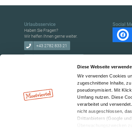
Urlaubsservice
Social M
Haben Sie Fragen?
Wir helfen Ihnen gerne weiter.
+43 2782 833 21
tourismus@traisental.at
Diese Webseite verwende
Wir verwenden Cookies um 
zugeschnittene Inhalte, zu
pseudonymisiert. Mit Klic
Umfang nutzen. Diese Cook
verarbeitet und verwendet
nicht ausgeschlossen, da
Drittanbietern (Google und 
Überwachungszwecken zu e