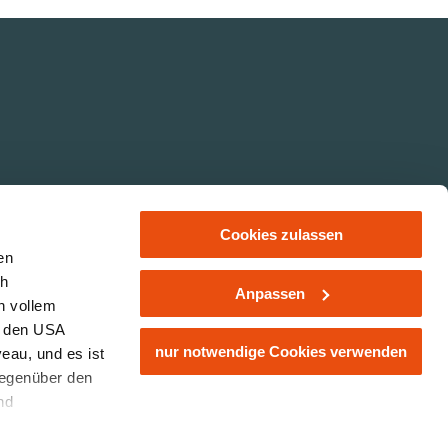
Cookies zulassen
en
ch
Anpassen
n vollem
ER 14-20
Links
Impressum
Datenschutz
Partnerbereich
n den USA
nur notwendige Cookies verwenden
eau, und es ist
gegenüber den
nd