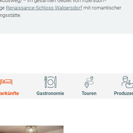
akobsweg) – im gesamten Gebiet von Inzersdorf-
ige
Renaissance-Schloss Walpersdorf
mit romantischer
ngsstätte.
terkünfte
Gastronomie
Touren
Produze