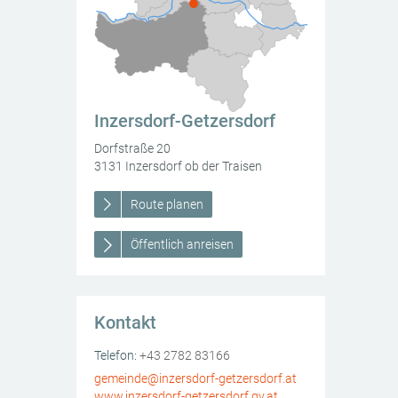
Inzersdorf-Getzersdorf
Dorfstraße 20
3131
Inzersdorf ob der Traisen
Route planen
Öffentlich anreisen
Kontakt
Inzersdorf-Getzersdorf
Dorfstraße 20
3131
AT
Inzersdorf ob der Traisen
Telefon:
+43 2782 83166
gemeinde@inzersdorf-getzersdorf.at
www.inzersdorf-getzersdorf.gv.at