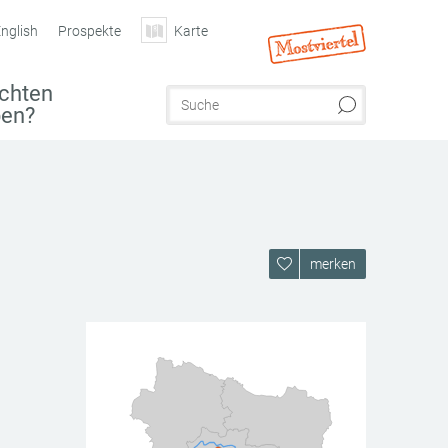
nglish
Prospekte
Karte
chten
ben?
merken