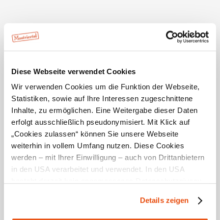
Programm: Die großzügige Freibad-Anlage mit zwei
Becken sowie Tischtennis, Riesenschach und
Kontakt
Spielgeräten liegt am Rande des Dunkelsteinerwaldes.
Marktgemeinde Wölbling
Ein besonderer Tipp für Biker ist die
Oberer Markt 1
3124
AT
Wölbling
Telefon:
+43 2786 2309
angenehme Fladnitztal-Radroute: Die insgesamt 36
gemeinde@woelbling.gv.at
Kilometer lange, einfache Tour führt am Wald entlang
Diese Webseite verwendet Cookies
www.woelbling.gv.at
über Paudorf und das Wölblinger Becken. Wer lieber
Wir verwenden Cookies um die Funktion der Webseite,
marschiert als fährt, findet in der gesamten Gemeinde
Statistiken, sowie auf Ihre Interessen zugeschnittene
schöne Wanderstrecken durch das sanfte Mostviertler
Inhalte, zu ermöglichen. Eine Weitergabe dieser Daten
Hügelland.
erfolgt ausschließlich pseudonymisiert. Mit Klick auf
„Cookies zulassen“ können Sie unsere Webseite
weiterhin in vollem Umfang nutzen. Diese Cookies
Aktivitäten vor Ort
werden – mit Ihrer Einwilligung – auch von Drittanbietern
in den USA verarbeitet und verwendet. In den USA
besteht derzeit kein angemessenes Datenschutzniveau,
und es ist nicht ausgeschlossen, dass staatliche
Ausflugsziele
Unterkünfte
Gastronomie
Details zeigen
Sicherheitsbehörden entsprechende Anordnungen
gegenüber den Drittanbietern (Google und Meta