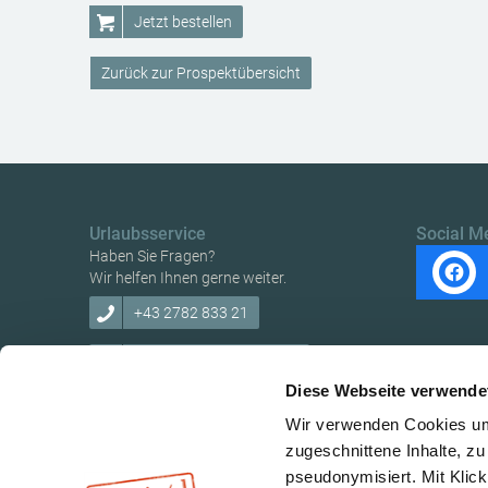
Jetzt bestellen
Zurück zur Prospektübersicht
Urlaubsservice
Social M
Haben Sie Fragen?
Wir helfen Ihnen gerne weiter.
+43 2782 833 21
tourismus@traisental.at
Diese Webseite verwende
Wir verwenden Cookies um 
zugeschnittene Inhalte, zu
pseudonymisiert. Mit Klic