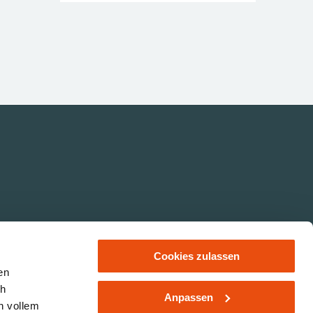
Cookies zulassen
en
ch
Anpassen
n vollem