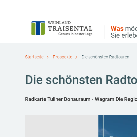
Direkt zur Hauptnavigation
Direkt zur Volltextsuche
Direkt zum Inhalt
Was
möc
Sie erle
Startseite
Prospekte
Die schönsten Radtouren
Die schönsten Radt
Radkarte Tullner Donauraum - Wagram Die Region