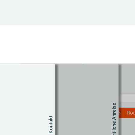
Routenplaner
Start
Öffentliche Anreise
Rou
Kontakt
Um