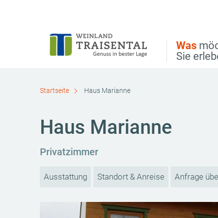
Direkt zur Hauptnavigation
Direkt zur Volltextsuche
Direkt zum Inhalt
Was
möc
Sie erle
Startseite
Haus Marianne
Haus Marianne
Privatzimmer
Ausstattung
Standort & Anreise
Anfrage übe