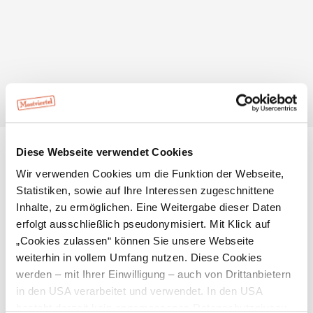
sich der Fußballplatz und der Skaterplatz inklusive
Basketballkorb.
Diese Webseite verwendet Cookies
Standort & Anreise
Wir verwenden Cookies um die Funktion der Webseite,
Statistiken, sowie auf Ihre Interessen zugeschnittene
Kontakt
Inhalte, zu ermöglichen. Eine Weitergabe dieser Daten
erfolgt ausschließlich pseudonymisiert. Mit Klick auf
Öffentliche Anreise
„Cookies zulassen“ können Sie unsere Webseite
weiterhin in vollem Umfang nutzen. Diese Cookies
Route mit Google Maps
werden – mit Ihrer Einwilligung – auch von Drittanbietern
Lage/Karte
in den USA verarbeitet und verwendet. In den USA
besteht derzeit kein angemessenes Datenschutzniveau,