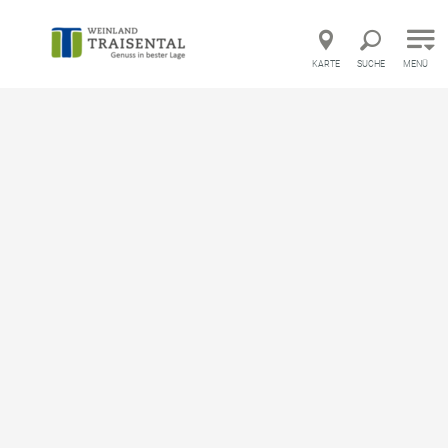
Direkt zur Hauptnavigation
Direkt zur Volltextsuche
Direkt zum Inhalt
KARTE
SUCHE
MENÜ
Startseite
Spielplatz "Getziwiese"
Spielplatz "Getziwiese"
Kinderspielplatz
merken
Beschreibung
Der Spielplatz liegt am Rande einer Wohnsiedlung und
bietet großen und kleinen Kindern viele attraktive
Spielgeräte für ausgiebig Bewegung. Viele Kletter- und
Balanciermöglichkeiten, zwei Rutschen, eine
Hängebrücke und vieles mehr. Direkt daneben befinden