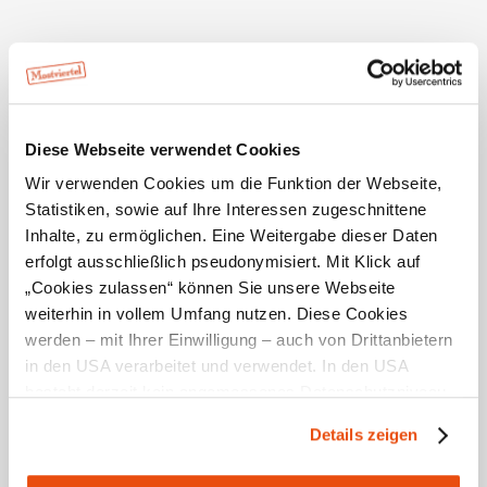
Die Möglichkeit zur Verkostung der Weine wird geboten,
entweder durch eine vorherige Terminvereinbarung oder
durch einen Besuch im Lokal Bärndorferhütte in
Zwentendorf, direkt an der Donau. Ein Besuch bei
Weinbau Scharl bietet die Gelegenheit, die Leidenschaft
und Hingabe zu erleben, die in jeden Tropfen des
Diese Webseite verwendet Cookies
erlesenen Weins einfließt.
Wir verwenden Cookies um die Funktion der Webseite,
Statistiken, sowie auf Ihre Interessen zugeschnittene
Inhalte, zu ermöglichen. Eine Weitergabe dieser Daten
erfolgt ausschließlich pseudonymisiert. Mit Klick auf
„Cookies zulassen“ können Sie unsere Webseite
weiterhin in vollem Umfang nutzen. Diese Cookies
werden – mit Ihrer Einwilligung – auch von Drittanbietern
in den USA verarbeitet und verwendet. In den USA
Ausstattungen
besteht derzeit kein angemessenes Datenschutzniveau,
regionale Produkte erhältlich
und es ist nicht ausgeschlossen, dass staatliche
Details zeigen
Sicherheitsbehörden entsprechende Anordnungen
Shop
gegenüber den Drittanbietern (Google und Meta