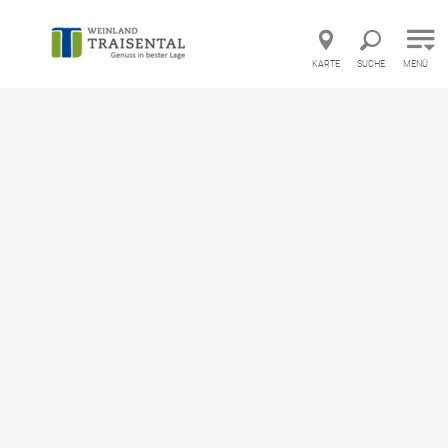
Direkt zur Hauptnavigation
Direkt zur Volltextsuche
Direkt zum Inhalt
KARTE
SUCHE
MENÜ
Startseite
Weinbau Scharl - Ab Hof
Weinbau Scharl - Ab Hof
Weingut
merken