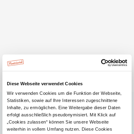
Walter Knopf ist ausgebildeter Umweltberater,
Kräuterpädagoge, Landschafts- und Naturvermittler. Auf
seinen Touren erfahren Gäste viel Interessantes über
Pflanzen und Kräuter, über Besonderheiten der Geologie
und die Entstehung von Hohlwegen und Kellergassen.
Diese Webseite verwendet Cookies
Auch Bräuche und Weinheilige sind seine Themen.
Wir verwenden Cookies um die Funktion der Webseite,
Die Tour im Überblick
Statistiken, sowie auf Ihre Interessen zugeschnittene
Zum Nützlingshotel
Inhalte, zu ermöglichen. Eine Weitergabe dieser Daten
erfolgt ausschließlich pseudonymisiert. Mit Klick auf
Ausgangspunkt: Eichberger Kellergasse, Parkplatz bei
„Cookies zulassen“ können Sie unsere Webseite
der Infotafel zum Korkenzieher.
weiterhin in vollem Umfang nutzen. Diese Cookies
Die Wanderung führt durch den Hohlweg, am Waldrand