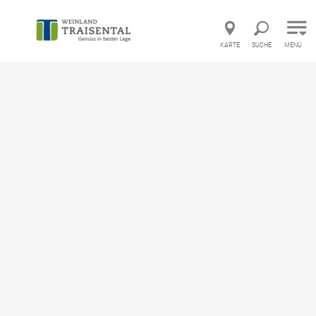
Direkt zur Hauptnavigation
Direkt zur Volltextsuche
Direkt zum Inhalt
KARTE
SUCHE
MENÜ
rger Kellergasse mit Aussichtsturm „Korkenzieher“
Walter Knopf
Walter Knopf
merken
Traisentaler Weinbegleiter