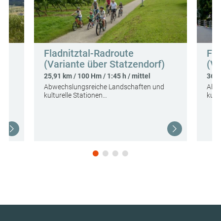
Fladnitztal-Radroute
Fla
(Variante über Statzendorf)
(Va
n
25,91 km / 100 Hm / 1:45 h / mittel
36,3
Abwechslungsreiche Landschaften und
Abwe
kulturelle Stationen…
kult