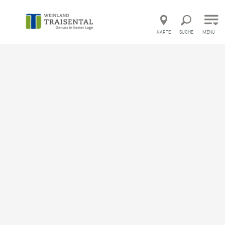
Direkt zur Hauptnavigation
Direkt zur Volltextsuche
Direkt zum Inhalt
KARTE
SUCHE
MENÜ
Eheweg Obritzberg
Themenweg ausgehend von Kirchenplatz in 3123
Obritzberg
merken