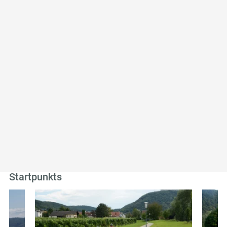
Empfehlungen in der Nähe des Startpunkts
der Tour
Unterkünfte
Ausflugsziele
Gastronomie
Touren
Weitere Touren in der Umgebung des
Startpunkts