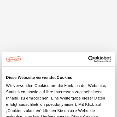
GPX
Diese Webseite verwendet Cookies
Wir verwenden Cookies um die Funktion der Webseite,
Details für: Eheweg Obritzberg
Statistiken, sowie auf Ihre Interessen zugeschnittene
Inhalte, zu ermöglichen. Eine Weitergabe dieser Daten
Kurzbeschreibung
erfolgt ausschließlich pseudonymisiert. Mit Klick auf
Sieben künstlerisch gestaltete Stationen bieten Paaren
„Cookies zulassen“ können Sie unsere Webseite
Anregungen zum Gespräch über ihre Beziehung.
weiterhin in vollem Umfang nutzen. Diese Cookies