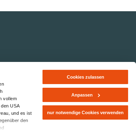
Cookies zulassen
en
ch
Anpassen
n vollem
ER 14-20
Links
Impressum
Datenschutz
Partnerbereich
n den USA
nur notwendige Cookies verwenden
eau, und es ist
gegenüber den
nd