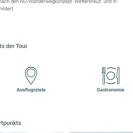
 nach den NÖ-Wanderwegkonzept "Wetterkreuz" und in
ildert.
s der Tour
Ausflugsziele
Gastronomie
rtpunkts