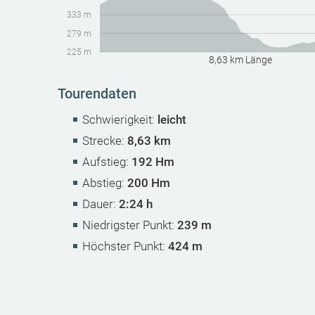
333 m
279 m
225 m
8,63 km Länge
Tourendaten
Schwierigkeit:
leicht
Strecke:
8,63 km
Aufstieg:
192 Hm
Abstieg:
200 Hm
Dauer:
2:24 h
Niedrigster Punkt:
239 m
Höchster Punkt:
424 m