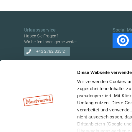
Urlaubsservice
Social M
Haben Sie Fragen?
Wir helfen Ihnen gerne weiter.
+43 2782 833 21
tourismus@traisental.at
Diese Webseite verwende
Wir verwenden Cookies um 
zugeschnittene Inhalte, zu
pseudonymisiert. Mit Klic
Umfang nutzen. Diese Cook
verarbeitet und verwendet
nicht ausgeschlossen, da
Drittanbietern (Google und 
Überwachungszwecken zu e