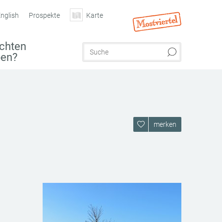
nglish
Prospekte
Karte
chten
ben?
merken