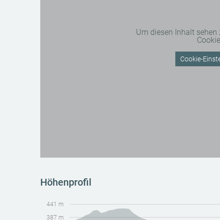
Um diesen Inhalt sehen
Cooki
Cookie-Einste
Höhenprofil
441 m
387 m