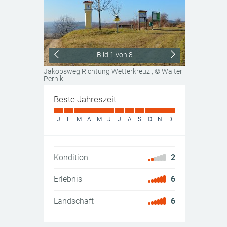
Bild
1
von 8
Jakobsweg Richtung Wetterkreuz
, © Walter
Pernikl
Beste Jahreszeit
J
F
M
A
M
J
J
A
S
O
N
D
Kondition
2
Erlebnis
6
Landschaft
6