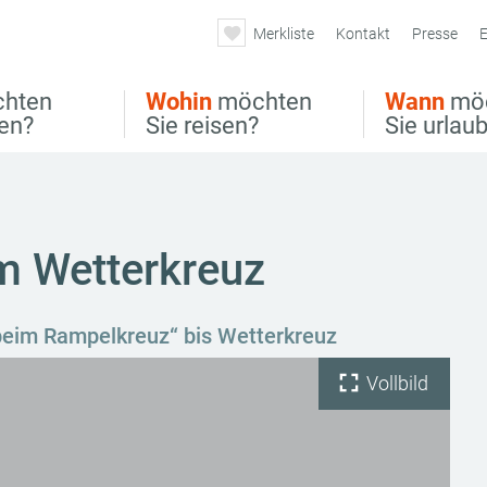
Merkliste
Kontakt
Presse
E
hten
Wohin
möchten
Wann
mö
ben?
Sie reisen?
Sie urlau
 Wetterkreuz
beim Rampelkreuz“ bis Wetterkreuz
Vollbild