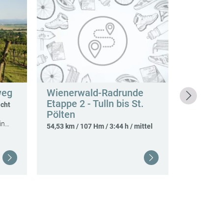
weg
Wienerwald-Radrunde
Jakobs
Etappe 2 - Tulln bis St.
Purkers
icht
Pölten
74,02 km /
ein…
54,53 km / 107 Hm / 3:44 h / mittel
Der Absch
beginnt i
Weiterlesen
Weiterlesen