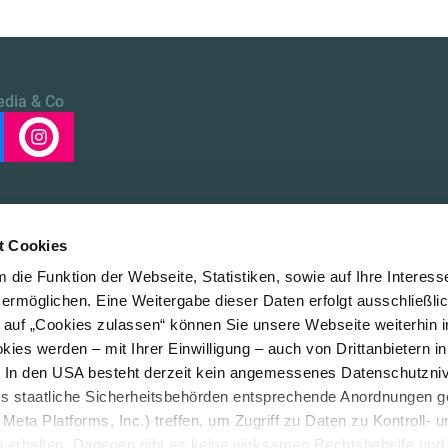
edia & Co
t Cookies
die Funktion der Webseite, Statistiken, sowie auf Ihre Interess
 ermöglichen. Eine Weitergabe dieser Daten erfolgt ausschließli
k auf „Cookies zulassen“ können Sie unsere Webseite weiterhin i
Über uns
LE/LEAD
ies werden – mit Ihrer Einwilligung – auch von Drittanbietern i
. In den USA besteht derzeit kein angemessenes Datenschutzniv
ss staatliche Sicherheitsbehörden entsprechende Anordnungen 
Meta Platforms, Inc.) treffen, um Zugriff zu Daten zu Kontroll- u
rhalten. Dagegen gibt es keine wirksamen Rechtsbehelfe und