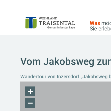
Direkt zur Hauptnavigation
Direkt zur Volltextsuche
Direkt zum Inhalt
Was
möc
Sie erle
Vom Jakobsweg zum
Wandertour von Inzersdorf „Jakobsweg 