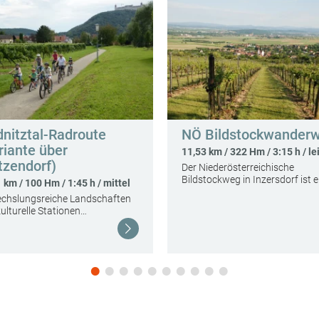
dnitztal-Radroute
NÖ Bildstockwander
riante über
11,53 km / 322 Hm / 3:15 h / le
tzendorf)
Der Niederösterreichische
Bildstockweg in Inzersdorf ist 
 km / 100 Hm / 1:45 h / mittel
chslungsreiche Landschaften
ulturelle Stationen…
Weiterlesen