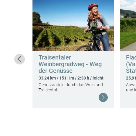
ute
lstetten)
 / mittel
schaften
Traisentaler
Fla
Weinbergradweg - Weg
(Va
der Genüsse
Sta
33,24 km / 151 Hm / 2:30 h / leicht
25,91
Genussradeln durch das Weinland
Abwe
Traisental.
und k
Weiterlesen
Weiterlesen