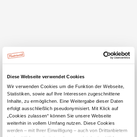
Anlage in der Gemeinde und im Bezirk Tulln sehr
geschätzt.
Zusätzlich zur Liegewiese und dem
Beachvolleyballplatz gibt es auch eine Wasserrutsche,
die für zusätzlichen Spaß und Entspannung sorgt.
Nach dem Schwimmen können sich die Gäste im
'Seeparadies Trasdorf' mit Speisen und Getränken
stärken.
Diese Webseite verwendet Cookies
Die Wasserqualität wird mindestens zweimal jährlich
Wir verwenden Cookies um die Funktion der Webseite,
überprüft, um optimale Badebedingungen zu
Statistiken, sowie auf Ihre Interessen zugeschnittene
gewährleisten. Bei der letzten Untersuchung wurde eine
Inhalte, zu ermöglichen. Eine Weitergabe dieser Daten
hervorragende Wasserqualität bestätigt.
erfolgt ausschließlich pseudonymisiert. Mit Klick auf
„Cookies zulassen“ können Sie unsere Webseite
Der Badeteich Trasdorf bietet somit das perfekte
weiterhin in vollem Umfang nutzen. Diese Cookies
Ambiente für einen erfrischenden und entspannenden
werden – mit Ihrer Einwilligung – auch von Drittanbietern
Sommertag.