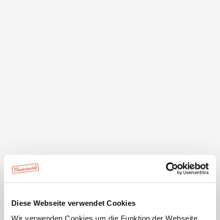
Für das leibliche Wohl sorgen mehrere Imbissstände
und ein Gasthaus direkt am Gelände der Naturseen
Traismauer. Natürlich sind hier auch Sanitäranlagen in
gutem Zustand vorhanden.
Einige Minuten entfernt befindet sich das
Donaurestaurant, direkt am Ufer der Donau.
Die Anreise ist sowohl mit dem PKW, als auch mit dem
Fahrrad über den Traisental-Radweg möglich. Die
Zufahrtsstraße von Traismauer bis zu den Seen ist in
einem guten Zustand, auch gratis Parkplätze sind in
unmittelbarer Nähe vorhanden.
Das Mitführen von Hunden auf den Liegeflächen beim
Natursee ist im Interesse der Besucher in der Zeit von 1.
Mai bis 30. September nicht erlaubt.
Diese Webseite verwendet Cookies
Wir verwenden Cookies um die Funktion der Webseite,