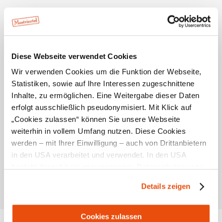
Herkunftstypische Grüne Veltliner und Rieslinge werden
seit dem Jahrgang 2006 als Traisental DAC Weine
vermarktet - das sind jene Weine, die das Terroir des
Gebiets, einzelner Orte und bester Lagen präzise
widerspiegeln.
Diese Webseite verwendet Cookies
Wir verwenden Cookies um die Funktion der Webseite,
Überzeugen Sie sich selbst von der Vielfalt der
Statistiken, sowie auf Ihre Interessen zugeschnittene
Traisentaler Weine!
Inhalte, zu ermöglichen. Eine Weitergabe dieser Daten
erfolgt ausschließlich pseudonymisiert. Mit Klick auf
„Cookies zulassen“ können Sie unsere Webseite
weiterhin in vollem Umfang nutzen. Diese Cookies
werden – mit Ihrer Einwilligung – auch von Drittanbietern
in den USA verarbeitet und verwendet. In den USA
besteht derzeit kein angemessenes Datenschutzniveau,
und es ist nicht ausgeschlossen, dass staatliche
Weinladen im Traisental
Details zeigen
Sicherheitsbehörden entsprechende Anordnungen
gegenüber den Drittanbietern (Google und Meta
Platforms, Inc.) treffen, um Zugriff zu Daten zu Kontroll-
Cookies zulassen
Ergebnisse auf Karte zeigen