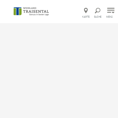
Direkt zur Hauptnavigation
Direkt zur Volltextsuche
Direkt zum Inhalt
KARTE
SUCHE
MENÜ
Startseite
Willkommen im Weinland Traisental
Weinladen
Weinladen
merken