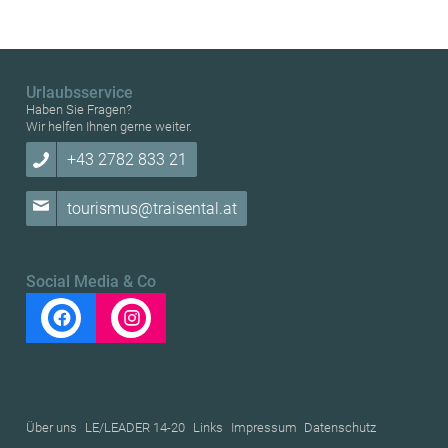
Urlaubsservice
Haben Sie Fragen?
Wir helfen Ihnen gerne weiter.
+43 2782 833 21
tourismus@traisental.at
Social Media & Co
Über uns
LE/LEADER 14-20
Links
Impressum
Datenschutz