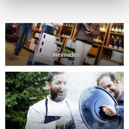
wie Browser, Internetanbieter, Endgerät und
Bildschirmauflösung an Google bzw. Meta weiter. Weitere
Details betreffend Cookies und einer möglichen späteren
Deaktivierung finden Sie in
unserer
Datenschutzerklärung
.
Weinladen