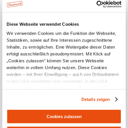
30.04. bis 18.05.
03.07. bis 16.07.
18.08. bis 03.09.
1.12. bis 21.12.
Diese Webseite verwendet Cookies
Wir verwenden Cookies um die Funktion der Webseite,
Statistiken, sowie auf Ihre Interessen zugeschnittene
Inhalte, zu ermöglichen. Eine Weitergabe dieser Daten
erfolgt ausschließlich pseudonymisiert. Mit Klick auf
„Cookies zulassen“ können Sie unsere Webseite
Ausstattung
weiterhin in vollem Umfang nutzen. Diese Cookies
geeignet für Rollstuhlfahrer
werden – mit Ihrer Einwilligung – auch von Drittanbietern
Hunde erlaubt
in den USA verarbeitet und verwendet. In den USA
Kinderspielecke
besteht derzeit kein angemessenes Datenschutzniveau,
Kinderspielplatz im Freien
und es ist nicht ausgeschlossen, dass staatliche
Details zeigen
Sicherheitsbehörden entsprechende Anordnungen
Parkplatz
gegenüber den Drittanbietern (Google und Meta
rollstuhlgerechte WC-Anlage
Platforms, Inc.) treffen, um Zugriff zu Daten zu Kontroll-
Terrasse/Gastgarten
Cookies zulassen
und Überwachungszwecken zu erhalten. Dagegen gibt es
Ab-Hof-Verkauf