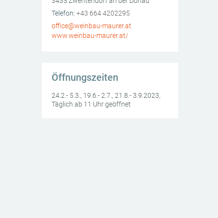
3435
Zwentendorf an der Donau
AT
Telefon:
+43 664 4202295
office@weinbau-maurer.at
www.weinbau-maurer.at/
Öffnungszeiten
24.2.- 5.3., 19.6.- 2.7., 21.8.- 3.9.2023,
Täglich ab 11 Uhr geöffnet
urigen & Weinbau Maurer