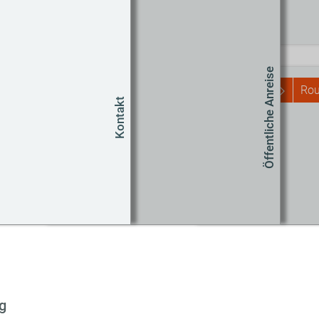
Routenplaner
Start
Öffentliche Anreise
Rou
Kontakt
Um
Co
g