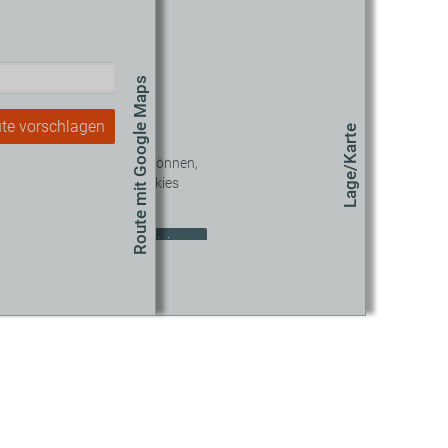
Route mit Google Maps
te vorschlagen
Lage/Karte
 diesen Inhalt sehen zu können,
müssen Sie unseren Cookies
zustimmen.
okie-Einstellungen aktualisieren