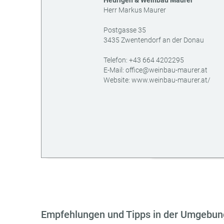
Heurigen & Weinbau Maurer
Herr Markus Maurer
Postgasse 35
3435
Zwentendorf an der Donau
AT
Telefon:
+43 664 4202295
E-Mail:
office@weinbau-maurer.at
Website:
www.weinbau-maurer.at/
Empfehlungen und Tipps in der Umgebun