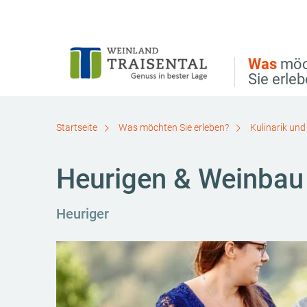
Direkt zur Hauptnavigation
Direkt zur Volltextsuche
Direkt zum Inhalt
Was
möc
Sie erle
Startseite
Was möchten Sie erleben?
Kulinarik und
Heurigen & Weinbau
Heuriger