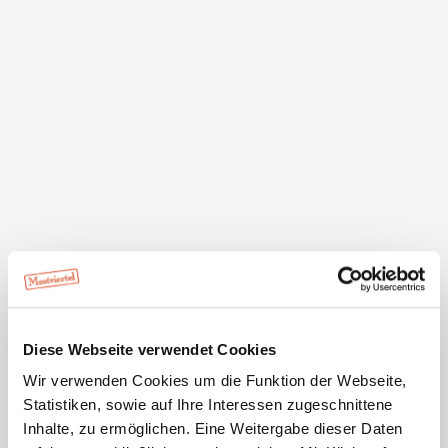
Das Heurigenlokal befindet sich in der WEINGASSE 3 in
3133 Traismauer.
Öffnungszeiten
Ganzjährig auf telefonische Anfrage, ausgenommen
Feiertage
Während des Heurigenbetriebes von 9:00 bis 23:00 Uhr
Diese Webseite verwendet Cookies
Wir verwenden Cookies um die Funktion der Webseite,
Ausstattung
Statistiken, sowie auf Ihre Interessen zugeschnittene
Inhalte, zu ermöglichen. Eine Weitergabe dieser Daten
geeignet für Rollstuhlfahrer