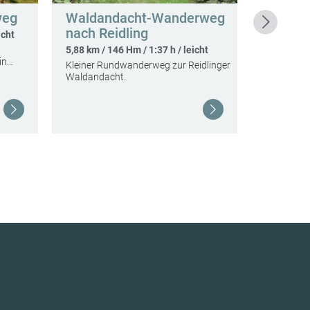
weg
Waldandacht-Wanderweg
Wiener
nach Reidling
Etappe 
icht
Pölten
5,88 km / 146 Hm / 1:37 h / leicht
ein…
Kleiner Rundwanderweg zur Reidlinger
54,53 km /
Waldandacht.
Weiterlesen
Weiterlesen