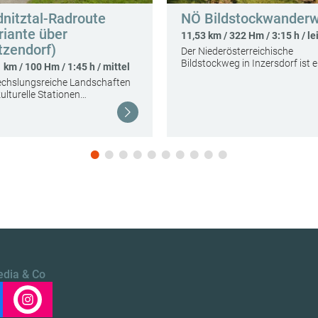
dnitztal-Radroute
NÖ Bildstockwander
riante über
11,53 km / 322 Hm / 3:15 h / le
tzendorf)
Der Niederösterreichische
Bildstockweg in Inzersdorf ist 
 km / 100 Hm / 1:45 h / mittel
chslungsreiche Landschaften
ulturelle Stationen…
Weiterlesen
edia & Co