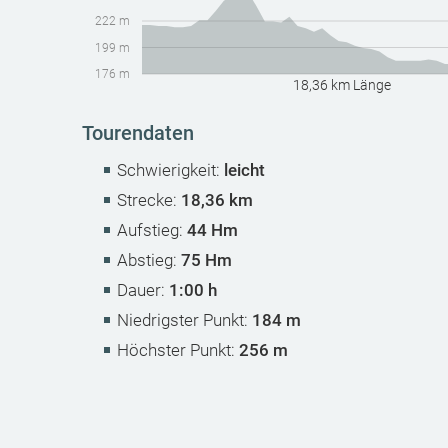
222 m
199 m
176 m
18,36 km Länge
Tourendaten
Schwierigkeit:
leicht
Strecke:
18,36 km
Aufstieg:
44 Hm
Abstieg:
75 Hm
Dauer:
1:00 h
Niedrigster Punkt:
184 m
Höchster Punkt:
256 m