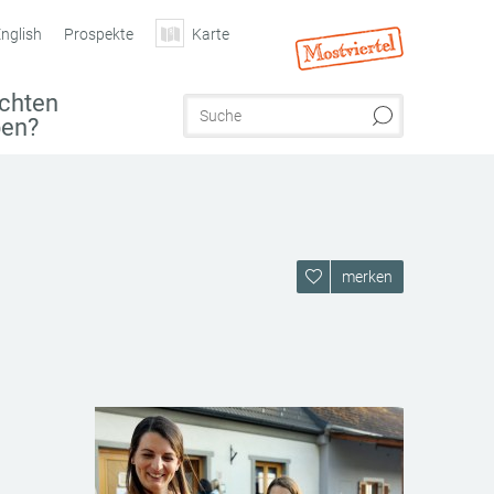
nglish
Prospekte
Karte
chten
ben?
merken