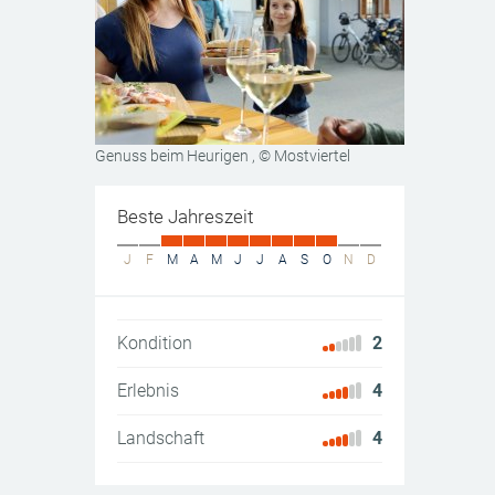
Genuss beim Heurigen
, © Mostviertel
Beste Jahreszeit
J
F
M
A
M
J
J
A
S
O
N
D
Kondition
2
Erlebnis
4
Landschaft
4