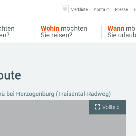
Merkliste
Kontakt
Presse
E
hten
Wohin
möchten
Wann
mö
ben?
Sie reisen?
Sie urlau
oute
rä bei Herzogenburg (Traisental-Radweg)
Vollbild