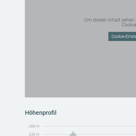
Um diesen Inhalt sehen
Cooki
Cookie-Einste
Höhenprofil
268 m
245 m