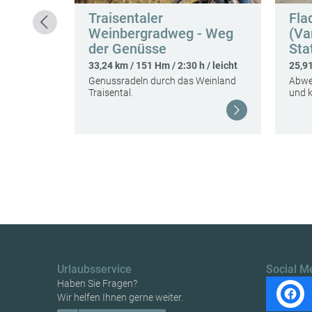
unde
Traisentaler
Fla
Weinbergradweg - Weg
(Va
 h / mittel
der Genüsse
Sta
f der
…
33,24 km / 151 Hm / 2:30 h / leicht
25,91
Genussradeln durch das Weinland
Abwe
Traisental.
und k
Weiterlesen
Weiterlesen
Urlaubsservice
Social M
Haben Sie Fragen?
Wir helfen Ihnen gerne weiter.